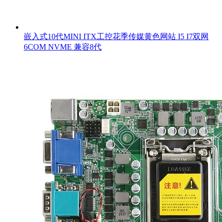
嵌入式10代MINI ITX工控花季传媒黄色网站 I5 I7双网
6COM NVME 兼容8代