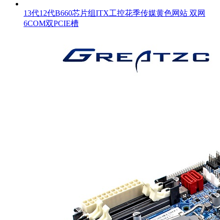
13代12代B660芯片组ITX工控花季传媒黄色网站 双网
6COM双PCIE槽