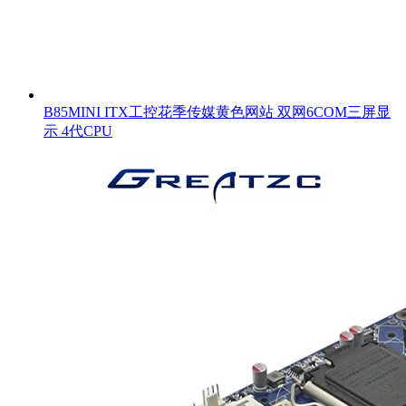
B85MINI ITX工控花季传媒黄色网站 双网6COM三屏显
示 4代CPU