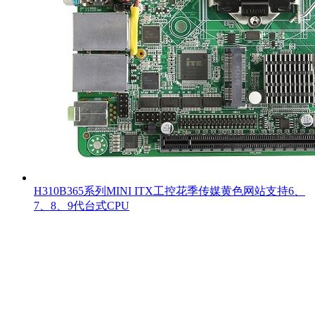
H310B365系列MINI ITX工控花季传媒黄色网站支持6、
7、8、9代台式CPU