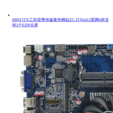
MINI ITX工控花季传媒黄色网站ZC-ITX6412双网6串支
持2个EDP点屏