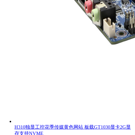
H310独显工控花季传媒黄色网站 板载GT1030显卡2G显
存支持NVME