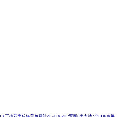
 ITX工控花季传媒黄色网站ZC-ITX6412双网6串支持2个EDP点屏